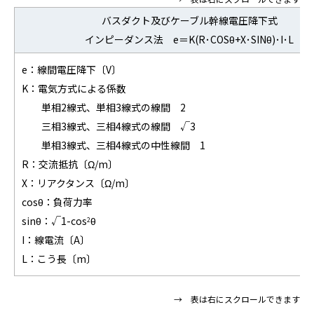
バスダクト及びケーブル幹線電圧降下式
インピーダンス法 e＝K(R･COSθ+X･SINθ)･I･L
e：線間電圧降下〔V〕
K：電気方式による係数
単相2線式、単相3線式の線間 2
三相3線式、三相4線式の線間 √3
単相3線式、三相4線式の中性線間 1
R：交流抵抗〔Ω/m〕
X：リアクタンス〔Ω/m〕
cosθ：負荷力率
sinθ：√1-cos
θ
2
I：線電流〔A〕
L：こう長〔m〕
→ 表は右にスクロールできます