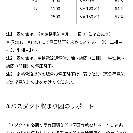
60
1000
5×90×1
84.5
Hz
1200
5×120×1
64.4
1500
5×150×1
52.4
注1 表の値は、K×定格電流×ルート長さ（1mあたり）
×(Rcosθ＋Xsinθ) にて電圧降下を求めています。（K：三相＝
√3、単相＝1）。
注2 表の値は、定格電流通電時、線〜線間（三相）、中性線〜
線間（単相）の電圧降下。
注3 定格電流以外の場合の電圧降下は、表の値に（実負荷電流
／定格電流）の比をかけてください。
3.バスダクト収まり図のサポート
バスダクトに必要な専有面積などの図面作成をサポートします。
カタログでは伝わりにくい多系統布設の支持間隔や、分岐ボック