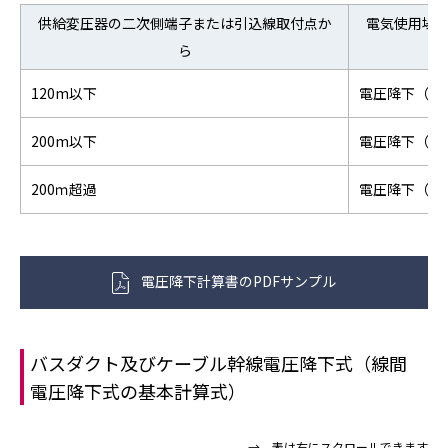
供給変圧器の二次側端子または引込線取付点か
電気使用場
ら
120m以下
電圧降下（%
200m以下
電圧降下（%
200ｍ超過
電圧降下（%
電圧降下計算書のPDFサンプル
バスダクト及びケーブル幹線電圧降下式（線間
電圧降下式の基本計算式）
→ 表は右にスクロールできます