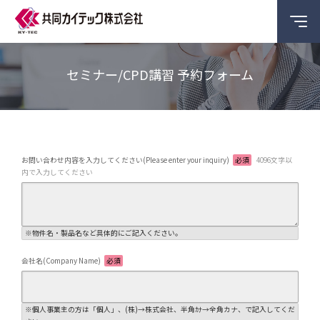
セミナー/CPD講習 予約フォーム
お問い合わせ内容を入力してください(Please enter your inquiry)
必須
4096文字以
内で入力してください
※物件名・製品名など具体的にご記入ください。
会社名(Company Name)
必須
※個人事業主の方は「個人」、(株)→株式会社、半角ｶﾅ→全角カナ、で記入してくだ