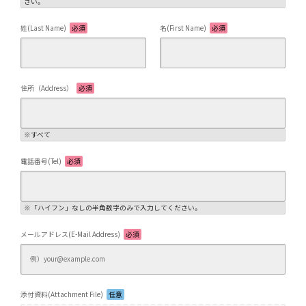
さい。
姓(Last Name)
必須
名(First Name)
必須
住所（Address）
必須
※すべて
電話番号(Tel)
必須
※「ハイフン」なしの半角数字のみで入力してください。
メールアドレス(E-Mail Address)
必須
添付資料(Attachment File)
任意