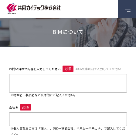
BIMについて
必須
お問い合わせ内容を入力してください
4096文字以内で入力してください
※物件名・製品名など具体的にご記入ください。
必須
会社名
※個人事業主の方は「個人」、(株)→株式会社、半角ｶﾅ→全角カナ、で記入してくだ
さい。