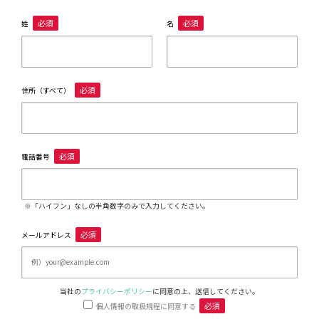
必須
必須
姓
名
必須
住所（すべて）
必須
電話番号
※「ハイフン」なしの半角数字のみで入力してください。
必須
メールアドレス
当社の
プライバシーポリシー
に同意の上、送信してください。
必須
個人情報の取扱規程に同意する