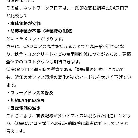
その点、ネットワークフロアは、一般的な支柱調整式OAフロア
と比較して
・本体価格が安価
・防塵塗装が不要（塗装費の削減）
といったメリットがあります。
さらに、OAフロアの高さを抑えることで階高圧縮が可能とな
り、鉄骨・コンクリートなどの使用量削減につながるため、建築
全体でのコストダウンも期待できます。
低床OAフロア導入時の懸念である「配線量の制約」について
も、近年のオフィス環境の変化がそのハードルを大きく下げてい
ます。
・フリーアドレスの普及
・無線LAN化の進展
・固定電話の減少
これらにより、有線配線が多いオフィスは限られた用途にとどま
り、低床OAフロア採用への心理的障壁は着実に低下していると
言えます。