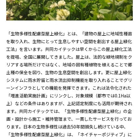
「生物多様性配慮型屋上緑化」とは、「建物の屋上に地域性種苗
を取り入れ、生物にとって生息しやすい空間を創出する屋上緑化
工法」を言います。共同カイテックは早くからこの屋上緑化工法
を提唱、全国に展開してきました。屋上は、法的な緑地規制をク
リアする場所だけではなく、地域の固有種植物を植えることで郷
土種の保全を図り、生物の生息空間を創出します。更に屋上緑化
システムに雨水貯留と雨水流出抑制機能を取り入れることでグリ
ーンインフラとしての機能を発揮できます。これは法令化された
「増進活動実施計画」にリンクし、対象規模（都市では0.1Ha以
上）などの条件はありますが、上記認定制度にも活用が期待され
ます。共同カイテックでは、「生物多様性配慮型屋上緑化」の企
画・設計から施工・維持管理まで、一貫したサービスを行ってお
ります。日本の生物多様性は過去50年間損失し続けている中、
「生物多様性配慮型屋上緑化」は、「ネイチャーポジティブ」に