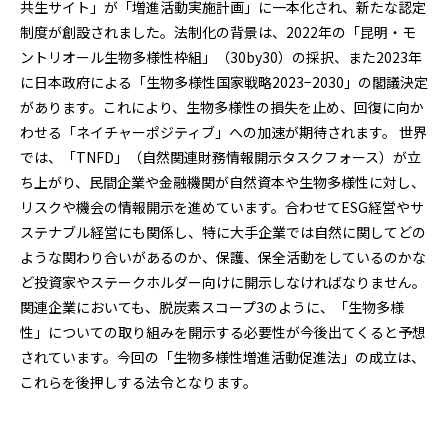
共生サイト」が「増進活動実施計画」に一本化され、新たな認定
制度が創設されました。法制化の背景は、2022年の「昆明・モ
ントリオール生物多様性枠組」（30by30）の採択、また2023年
に日本政府による「生物多様性国家戦略2023−2030」の閣議決定
があります。これにより、生物多様性の損失を止め、回復に向か
わせる「ネイチャーポジティブ」への加速が期待されます。 世界
では、「TNFD」（自然関連財務情報開示タスクフォース）が立
ち上がり、民間企業や金融機関が自然資本や生物多様性に対し、
リスクや機会の情報開示を進めています。合わせてESG経営やサ
ステナブル経営にも関係し、特に大手企業では自然に関してどの
ような関わり合いがあるのか、保護、保全活動をしているのかな
ど投資家やステークホルダー向けに開示しなければなりません。
関連企業においても、脱炭素スコープ3のように、「生物多様
性」についての取り組みを開示する必要性が今後出てくると予想
されています。今回の「生物多様性増進活動促進法」の成立は、
これらを後押しする法令となります。