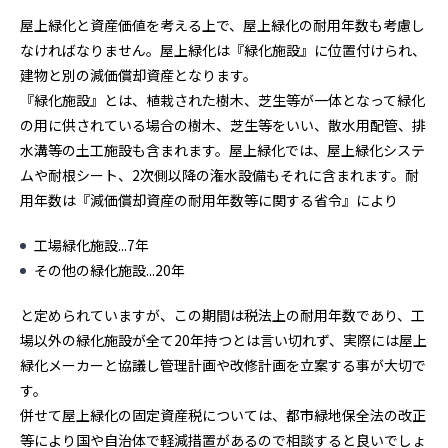
屋上緑化と資産価値を考える上で、屋上緑化の耐用年数も考慮し
なければなりません。屋上緑化は『緑化施設』に位置付けられ、
建物と別の減価償却資産となります。
『緑化施設』とは、植栽された樹木、芝生等が一体となって緑化
の用に供されている場合の樹木、芝生等をいい、散水用配管、排
水溝等の土工施設も含まれます。屋上緑化では、屋上緑化システ
ムや耐根シート、2次側以降の潅水設備もそれに含まれます。耐
用年数は『減価償却資産の耐用年数等に関する省令』により
工場緑化施設...7年
その他の緑化施設...20年
と定められていますが、この期間は税法上の耐用年数であり、工
場以外の緑化施設が全て20年持つとは言い切れず、実際には屋上
緑化メーカーと協議し管理計画や改修計画を立案する事が大切で
す。
併せて屋上緑化の固定資産税については、都市緑地保全法の改正
等により国や自治体で軽減措置があるので相談すると良いでしょ