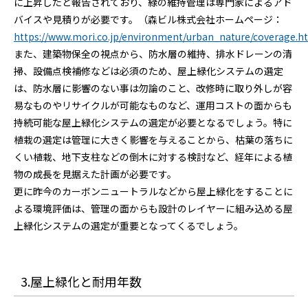
に上昇したと報告されており、緑の維持管理は専門家によるアド
バイスや見積りが必要です。（森ビル株式会社ホームページ：
https://www.mori.co.jp/environment/urban_nature/coverage.h
また、建築物保全の視点から、防水層の維持、排水ドレーンの清
掃、設備点検補修などは必須のため、屋上緑化システムの選定
は、防水層に影響のない事は勿論のこと、改修時に取り外しが容
易なものやリサイクルが可能なものなど、運用コストの面からも
持続可能な屋上緑化システムの選定が必要となるでしょう。特に
植栽の選定は管理に大きく影響を与えることから、枯葉の落ちに
くい植栽、地下支柱などの倒木に対する検討など、経年による植
物の成長を見据えた計画が必要です。
更に昨今のカーボンニュートラルなどから屋上緑化をすることに
よる環境評価は、管理の面からも設計のレイヤーに組み込める屋
上緑化システムの選定が重要となってくるでしょう。
3.屋上緑化と耐用年数