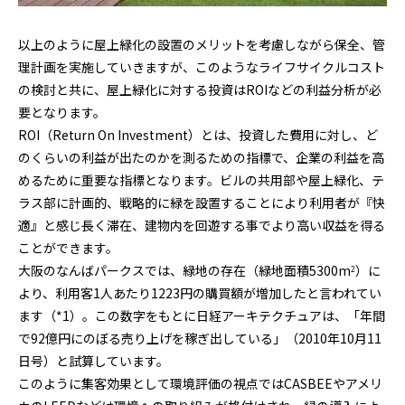
以上のように屋上緑化の設置のメリットを考慮しながら保全、管
理計画を実施していきますが、このようなライフサイクルコスト
の検討と共に、屋上緑化に対する投資はROIなどの利益分析が必
要となります。
ROI（Return On Investment）とは、投資した費用に対し、ど
のくらいの利益が出たのかを測るための指標で、企業の利益を高
めるために重要な指標となります。ビルの共用部や屋上緑化、テ
ラス部に計画的、戦略的に緑を設置することにより利用者が『快
適』と感じ長く滞在、建物内を回遊する事でより高い収益を得る
ことができます。
大阪のなんばパークスでは、緑地の存在（緑地面積5300m
）に
2
より、利用客1人あたり1223円の購買額が増加したと言われてい
ます（*1）。この数字をもとに日経アーキテクチュアは、「年間
で92億円にのぼる売り上げを稼ぎ出している」（2010年10月11
日号）と試算しています。
このように集客効果として環境評価の視点ではCASBEEやアメリ